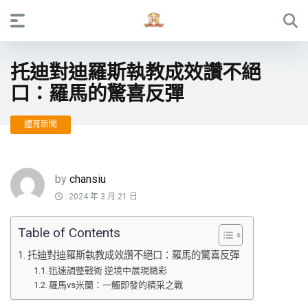
托迪對迪羅斯執教成效讚不絕
口：羅馬的驚喜反彈
體育新聞
by
chansiu
2024 年 3 月 21 日
Table of Contents
托迪對迪羅斯執教成效讚不絕口：羅馬的驚喜反彈
迅速調整戰術 逆境中展現精彩
羅馬vs米蘭：一觸即發的精采之戰