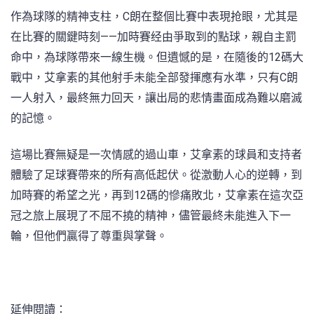
作為球隊的精神支柱，C朗在整個比賽中表現抢眼，尤其是
在比賽的關鍵時刻——加時賽经由爭取到的點球，親自主罰
命中，為球隊帶來一線生機。但遺憾的是，在隨後的12碼大
戰中，艾拿素的其他射手未能全部發揮應有水準，只有C朗
一人射入，最終無力回天，讓出局的悲情畫面成為難以磨滅
的記憶。
這場比賽無疑是一次情感的過山車，艾拿素的球員和支持者
體驗了足球賽帶來的所有高低起伏。從激動人心的逆轉，到
加時賽的希望之光，再到12碼的慘痛敗北，艾拿素在這次亞
冠之旅上展現了不屈不撓的精神，儘管最終未能進入下一
輪，但他們贏得了尊重與掌聲。
延伸閱讀：