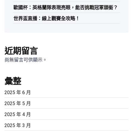
歐國杯：英格蘭隊表現亮眼，能否挑戰冠軍頭銜？
世界盃直播：線上觀賽全攻略！
近期留言
尚無留言可供顯示。
彙整
2025 年 6 月
2025 年 5 月
2025 年 4 月
2025 年 3 月