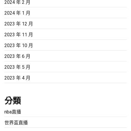
2024 年 2 月
2024 年 1 月
2023 年 12 月
2023 年 11 月
2023 年 10 月
2023 年 6 月
2023 年 5 月
2023 年 4 月
分類
nba直播
世界盃直播