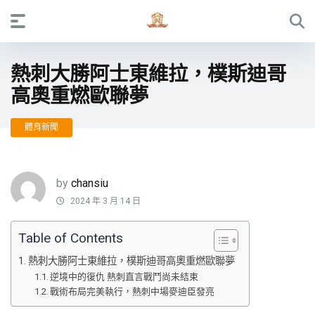
熱刺大勝阿士東維拉，樸斯迪哥
高奧重燃歐聯夢
體育新聞
by
chansiu
2024 年 3 月 14 日
Table of Contents
熱刺大勝阿士東維拉，樸斯迪哥高奧重燃歐聯夢
逆境中的復仇 熱刺直言戰鬥尚未結束
戰術布局完美執行，熱刺中場麥迪臣發亮