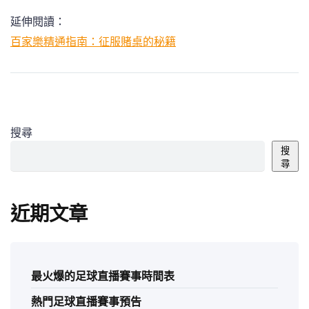
延伸閱讀：
百家樂精通指南：征服賭桌的秘籍
搜尋
搜
尋
近期文章
最火爆的足球直播賽事時間表
熱門足球直播賽事預告