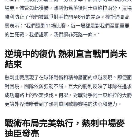
場券。儘管如此獲勝，熱刺仍舊落後阿士東維拉兩分，這場
勝利防止了他們被競爭對手拉開至8分的差距。樸斯迪哥高
奧表示：”我們還剩11場比賽，每一場都是對我們至關重要
的生死戰。我想證明，我們絕非死路一條。”
逆境中的復仇 熱刺直言戰鬥尚未
結束
熱刺此戰展現了在球隊戰術和精神層面的卓越表現。即便面
對困境，團隊依舊強韌不屈，巨大的勝利反映了球隊在追求
成功道路上的堅定步伐。何况，對戰對手阿士東維拉的大勝
更讓外界清晰看到了熱刺重回歐聯賽場的決心和能力。
戰術布局完美執行，熱刺中場麥
迪臣發亮