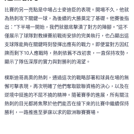
比賽的另一亮點是中場占士麥迪臣的表現。開場不久，他就
為熱刺攻下關鍵一球，為後續的大勝奠定了基礎。他賽後指
出：”下半場一開始，我們就徹底擊潰了對方的陣腳。”這不
僅展示了球隊對教練賽前戰術安排的完美執行，也凸顯出這
支球隊能夠在關鍵時刻發揮出應有的戰力。即便當對方因紅
牌而剩下10人應戰時，熱刺依舊不改初衷，一直保持攻勢，
顯示了隊伍深厚的實力與對勝利的渴望。
樸斯迪哥高奧的熱刺，通過這次的戰略部署和球員在場的無
懈可擊表現，再次明確了他們奪取歐聯資格的決心，以及在
逆境中挺進的不屈不撓的精神。隨著賽季的進展，所有關注
熱刺的目光都將焦聚於他們能否在接下來的比賽中繼續保持
勝利，一路推進至夢寐以求的歐洲聯賽賽場。