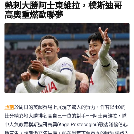
熱刺大勝阿士東維拉，樸斯迪哥
高奧重燃歐聯夢
熱刺
於周日的英超賽場上展現了驚人的實力，作客以4:0的
比分精彩地大勝排名高自己一位的對手——阿士東維拉，隊
中人氣教頭樸斯迪哥高奧(Ange Postecoglou)戰後滿懷信心
地宣告，熱刺仍充滿生機，勢在爭奪下個賽季的歐洲聯賽入