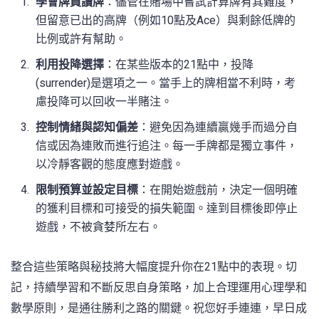
學會牌員讀牌
：儘管在賭場中嘗試計算牌有其難度，
但留意已出的高牌（例如10點及Ace）與剩餘低牌的
比例或許有幫助。
利用投降選擇
：在某些版本的21點中，投降
(surrender)是選項之一。當手上的牌相當不利時，考
慮投降可以回收一半賭注。
控制情緒與認知偏差
：避免因為連續贏幾手而過分自
信或因為連敗而進行追注。每一手牌都是獨立事件，
以冷靜客觀的態度應對遊戲。
限制預算並設定目標
：在開始遊戲前，決定一個明確
的獲利目標和可接受的損失範圍。達到目標後即停止
遊戲，不被貪婪所左右。
整合這些策略與秘技將大幅度提升你在21點中的表現。切
記，持續學習和不斷反思自身策略，加上合理運用心理學和
數學原則，是通往勝利之路的關鍵。祝您好手連連，早日成