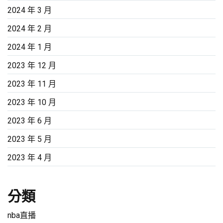
2024 年 3 月
2024 年 2 月
2024 年 1 月
2023 年 12 月
2023 年 11 月
2023 年 10 月
2023 年 6 月
2023 年 5 月
2023 年 4 月
分類
nba直播