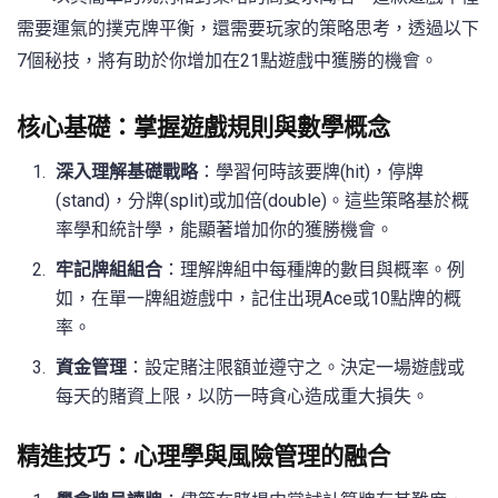
需要運氣的撲克牌平衡，還需要玩家的策略思考，透過以下
7個秘技，將有助於你增加在21點遊戲中獲勝的機會。
核心基礎：掌握遊戲規則與數學概念
深入理解基礎戰略
：學習何時該要牌(hit)，停牌
(stand)，分牌(split)或加倍(double)。這些策略基於概
率學和統計學，能顯著增加你的獲勝機會。
牢記牌組組合
：理解牌組中每種牌的數目與概率。例
如，在單一牌組遊戲中，記住出現Ace或10點牌的概
率。
資金管理
：設定賭注限額並遵守之。決定一場遊戲或
每天的賭資上限，以防一時貪心造成重大損失。
精進技巧：心理學與風險管理的融合