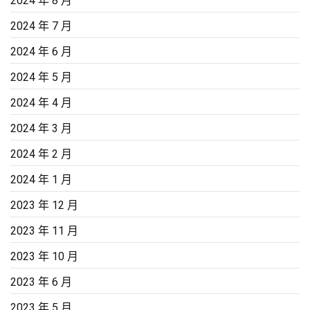
2024 年 8 月
2024 年 7 月
2024 年 6 月
2024 年 5 月
2024 年 4 月
2024 年 3 月
2024 年 2 月
2024 年 1 月
2023 年 12 月
2023 年 11 月
2023 年 10 月
2023 年 6 月
2023 年 5 月