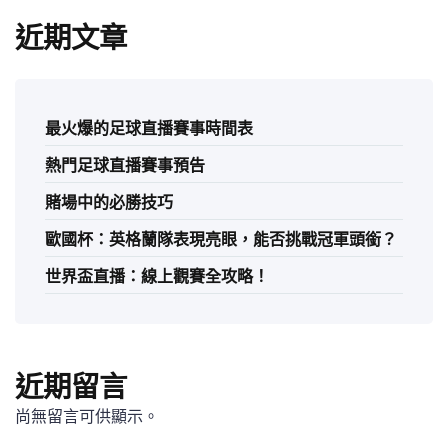
近期文章
最火爆的足球直播賽事時間表
熱門足球直播賽事預告
賭場中的必勝技巧
歐國杯：英格蘭隊表現亮眼，能否挑戰冠軍頭銜？
世界盃直播：線上觀賽全攻略！
近期留言
尚無留言可供顯示。