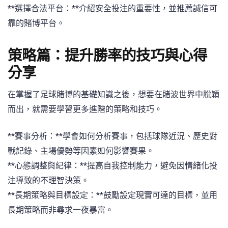
**選擇合法平台：**介紹安全投注的重要性，並推薦誠信可
靠的賭博平台。
策略篇：提升勝率的技巧與心得
分享
在掌握了足球賭博的基礎知識之後，想要在賭波世界中脫穎
而出，就需要學習更多進階的策略和技巧。
**賽事分析：**學會如何分析賽事，包括球隊近況、歷史對
戰記錄、主場優勢等因素如何影響賽果。
**心態調整與紀律：**提高自我控制能力，避免因情緒化投
注導致的不理智決策。
**長期策略與目標設定：**鼓勵設定現實可達的目標，並用
長期策略而非尋求一夜暴富。