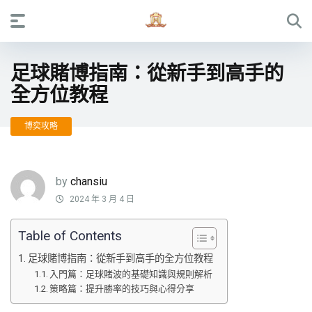
足球賭博指南：從新手到高手的
全方位教程
博奕攻略
by
chansiu
2024 年 3 月 4 日
Table of Contents
足球賭博指南：從新手到高手的全方位教程
入門篇：足球賭波的基礎知識與規則解析
策略篇：提升勝率的技巧與心得分享