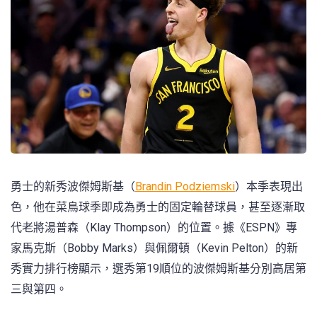
勇士的新秀波傑姆斯基（
Brandin Podziemski
）本季表現出
色，他在菜鳥球季即成為勇士的固定輪替球員，甚至逐漸取
代老將湯普森（Klay Thompson）的位置。據《ESPN》專
家馬克斯（Bobby Marks）與佩爾頓（Kevin Pelton）的新
秀實力排行榜顯示，選秀第19順位的波傑姆斯基分別高居第
三與第四。