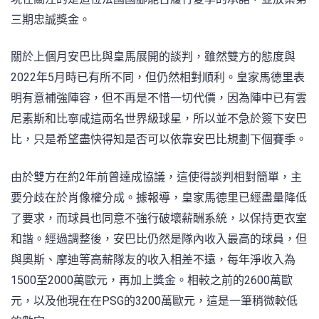
三期忠誠獎金。
關於上個月安巴比與皇馬展開的談判，雖然雙方的態度與
2022年5月時已有所不同，但仍然相對順利。皇家馬德里表
明有意補強陣容，但不再是不惜一切代價，因為陣中已有雲
尼素斯和比寧咸這兩名世界級球星，所以並不急於簽下安巴
比，只是希望盡快得知是否可以依靠安巴比規劃下個賽季。
由於雙方在約2年前曾達成協議，這使得談判相對簡單，主
要分歧在於肖像權分成。據報導，皇家馬德里已經盡量降低
了要求，而球員也同意不強行破壞薪酬系統，以保持更衣室
和諧。經過調整後，安巴比仍然是隊內收入最高的球員，但
與奧斯、摩迪等高薪隊友的收入相差不遠，每年淨收入為
1500至2000萬歐元，再加上獎金。相較之前的2600萬歐
元，以及他現在在PSG的3200萬歐元，這是一筆稍微較低