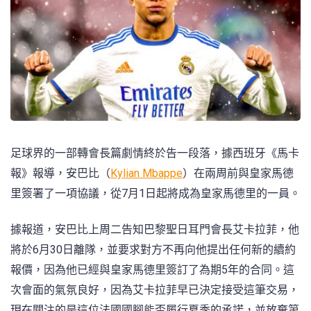
足球界的一部轉會長篇劇情終於告一段落，據西班牙《馬卡
報》報導，安巴比（
Kylian Mbappe
）在兩周前與皇家馬德
里簽署了一項協議，從7月1日起將成為皇家馬德里的一員。
據報道，安巴比上周二告知巴黎聖日耳門會長艾卡拉菲，他
將於6月30日離隊，並要求對方不再向他提出任何新的續約
報價，因為他已經與皇家馬德里簽訂了為期5年的合同。這
次會面的氣氛良好，因為艾卡拉菲早已決定接受這筆交易，
現在關注的是這位法國國腳能否履行夏季的承諾，並放棄第