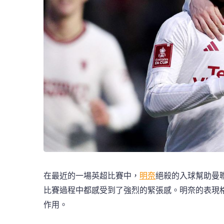
在最近的一場英超比賽中，
明奈
絕殺的入球幫助曼
比賽過程中都感受到了強烈的緊張感。明奈的表現
作用。