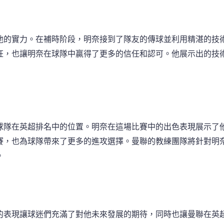
他的實力。在補時阶段，明奈接到了隊友的傳球並利用精湛的技
狂，也讓明奈在球隊中贏得了更多的信任和認可。他展示出的技
球隊在英超排名中的位置。明奈在這場比賽中的出色表現展示了
賽，也為球隊帶來了更多的進攻選擇。曼聯的教練團隊將針對明
。
的表現讓球迷們充滿了對他未來發展的期待，同時也讓曼聯在英