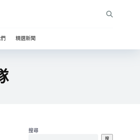
我們
精選新聞
隊
搜尋
搜