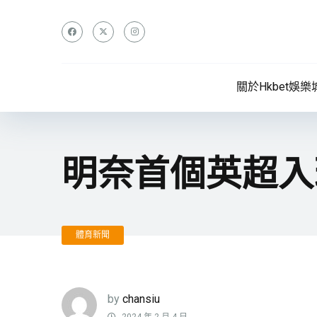
關於Hkbet娛樂
明奈首個英超入
體育新聞
by
chansiu