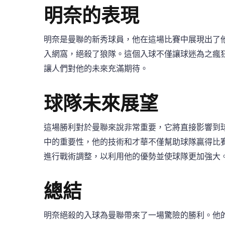
明奈的表現
明奈是曼聯的新秀球員，他在這場比賽中展現出了
入網窩，絕殺了狼隊。這個入球不僅讓球迷為之瘋
讓人們對他的未來充滿期待。
球隊未來展望
這場勝利對於曼聯來說非常重要，它將直接影響到
中的重要性，他的技術和才華不僅幫助球隊贏得比
進行戰術調整，以利用他的優勢並使球隊更加強大
總結
明奈絕殺的入球為曼聯帶來了一場驚險的勝利。他