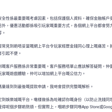
安全性係最重要嘅考慮因素，包括保護個人資料，確保金融帳戶
另外，優惠活動都係吸引玩家嘅重要方式，各個網上平台都會努
等。
經常見到啲唔妥當嘅網上平台令玩家經歷金錢同心理上嘅痛苦。
者引起不便。
到嘅客戶服務係非常重要嘅。客戶服務唔單止應該解答疑問，仲
玩家嘅遊戲體驗，仲可以增加網上平台嘅公信力。
碼量達到到最後嘅提款申請，我哋會提供完整嘅解析。
定到娛樂城嘅平台。噉樣做係為咗確認你嘅身份（以防止洗錢同
步驟啲熬煩，但實際上，嗰啲步驟同喺App Store或Google 