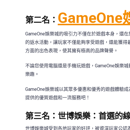
GameOn
第二名：
GameOne娛樂城的吸引力不僅在於遊戲本身，
的返水活動，讓玩家不僅能夠享受遊戲，還能獲得最
方面的出色表現，使其擁有極高的品牌聲譽。
不論您使用電腦還是手機玩遊戲，GameOne娛
樂趣。
GameOne娛樂城以其眾多優惠和優秀的遊戲體驗
提供的優質遊戲和一流服務吧！
第三名：世博娛樂：首選的
世博娛樂城受到各地玩家的好評，被資深玩家公認