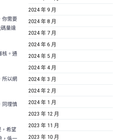
2024 年 9 月
，你需要
2024 年 8 月
洗碼量達
2024 年 7 月
2024 年 6 月
審核。通
2024 年 5 月
2024 年 4 月
，所以網
2024 年 3 月
2024 年 2 月
2024 年 1 月
，同埋慎
2023 年 12 月
2023 年 11 月
歷，希望
2023 年 10 月
險，係一