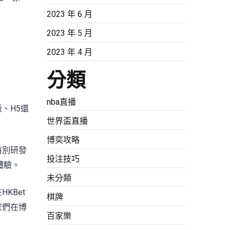
2023 年 6 月
2023 年 5 月
2023 年 4 月
分類
nba直播
、H5還
世界盃直播
博奕攻略
特別研發
投注技巧
體驗。
未分類
KBet
棋牌
家們在博
百家樂