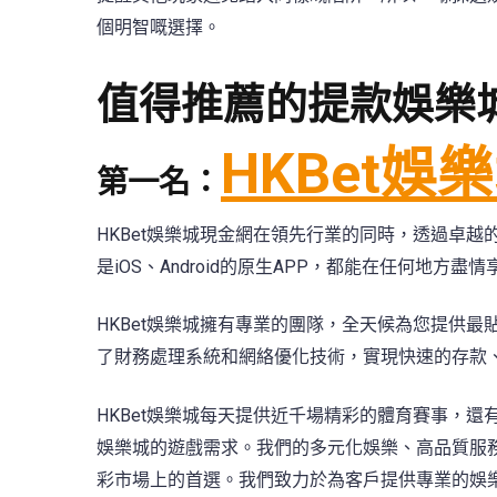
個明智嘅選擇。
值得推薦的提款娛樂
HKBet娛
第一名：
HKBet娛樂城現金網在領先行業的同時，透過卓
是iOS、Android的原生APP，都能在任何地方
HKBet娛樂城擁有專業的團隊，全天候為您提供
了財務處理系統和網絡優化技術，實現快速的存款
HKBet娛樂城每天提供近千場精彩的體育賽事，還
娛樂城的遊戲需求。我們的多元化娛樂、高品質服務
彩市場上的首選。我們致力於為客戶提供專業的娛