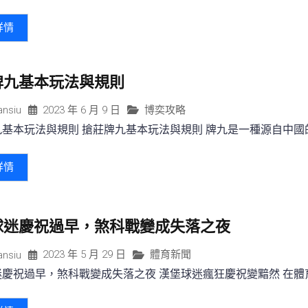
詳情
牌九基本玩法與規則
2023 年 6 月 9 日
博奕攻略
ansiu
九基本玩法與規則 搶莊牌九基本玩法與規則 牌九是一種源自中
詳情
球迷慶祝過早，煞科戰變成失落之夜
2023 年 5 月 29 日
體育新聞
ansiu
迷慶祝過早，煞科戰變成失落之夜 漢堡球迷瘋狂慶祝變黯然 在