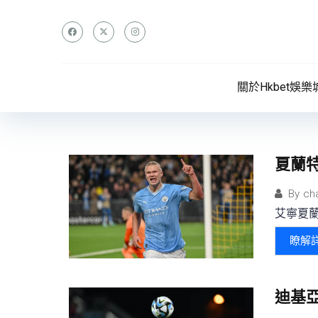
關於Hkbet娛樂
夏蘭
By
ch
艾寧夏蘭
瞭解
迪基