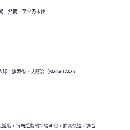
期，然而，至今仍未找...
後，艾簡治（Manuel Akan...
克遊戲，每局遊戲約持續40秒，節奏快速，適合