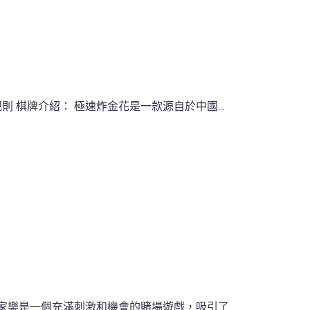
 棋牌介紹： 極速炸金花是一款源自於中國...
百家樂是一個充滿刺激和機會的賭場遊戲，吸引了