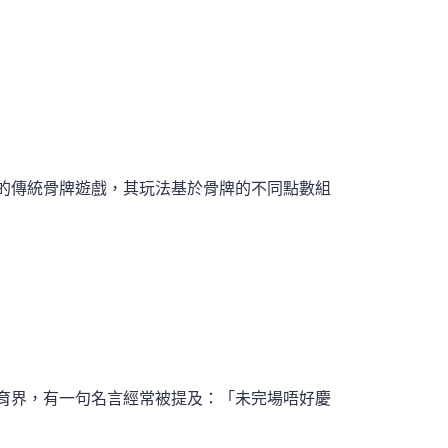
國的傳統骨牌遊戲，其玩法基於骨牌的不同點數組
體育界，有一句名言經常被提及：「未完場唔好慶