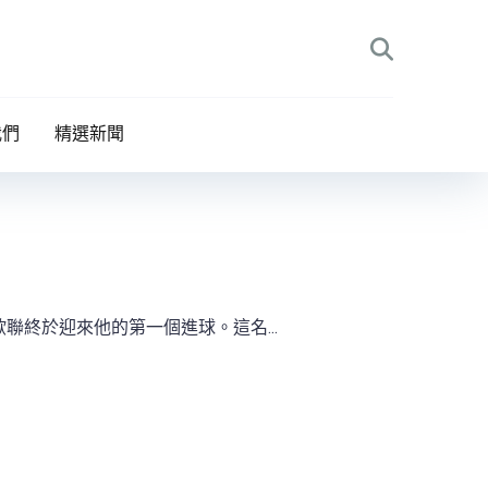
我們
精選新聞
季歐聯終於迎來他的第一個進球。這名...