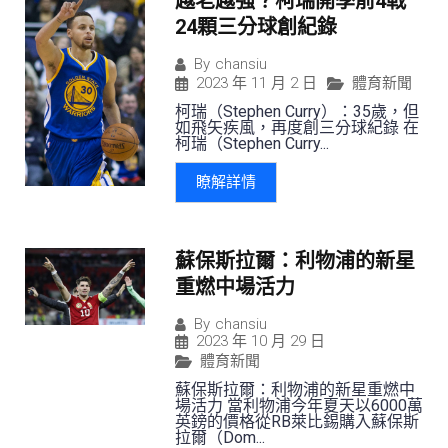
越老越強？柯瑞開季前4戰
24顆三分球創紀錄
By
chansiu
2023 年 11 月 2 日
體育新聞
柯瑞（Stephen Curry）：35歲，但
如飛矢疾風，再度創三分球紀錄 在
柯瑞（Stephen Curry...
瞭解詳情
蘇保斯拉爾：利物浦的新星
重燃中場活力
By
chansiu
2023 年 10 月 29 日
體育新聞
蘇保斯拉爾：利物浦的新星重燃中
場活力 當利物浦今年夏天以6000萬
英鎊的價格從RB萊比錫購入蘇保斯
拉爾（Dom...